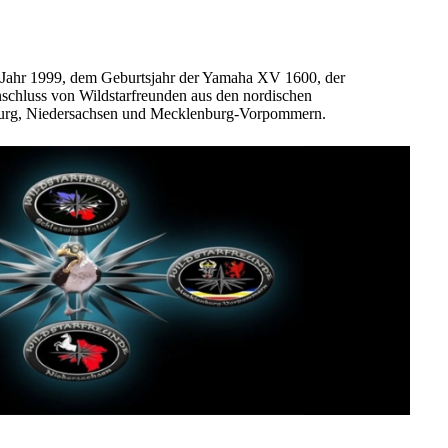
 Jahr 1999, dem Geburtsjahr der Yamaha XV 1600, der
chluss von Wildstarfreunden aus den nordischen
urg, Niedersachsen und Mecklenburg-Vorpommern.