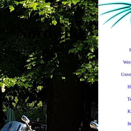
Nordwild
er
Wer 
...die Wilden unter den Nordlichtern...
Unver
H
T
K
I