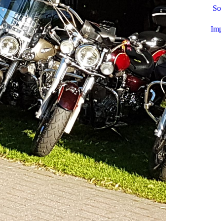
So
Im