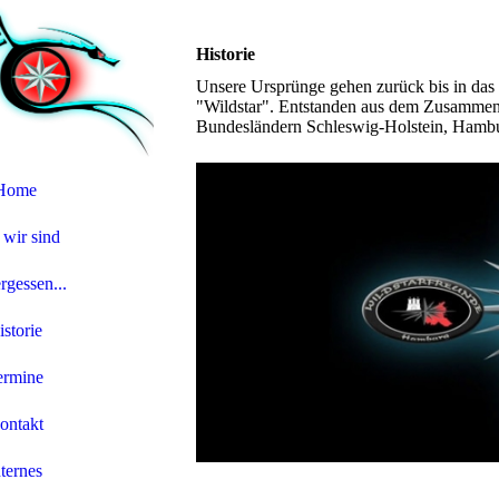
Historie
Unsere Ursprünge gehen zurück bis in das
"Wildstar". Entstanden aus dem Zusammens
Bundesländern Schleswig-Holstein, Hamb
Home
wir sind
gessen...
istorie
ermine
ontakt
nternes